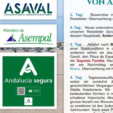
Von A
1. Tag:
Busanreise 
Reiseleiter. Übernachtung 
2. Tag:
Heute unternehm
unserem Reiseleiter du
dessen Hauptstadt,
Andorr
3. Tag:
Abfahrt nach
B
einer Stadtrundfahrt in 
anderem sehen wir das
Gaudí, den Plaza de Esp
die
Sagrada Familia
. Nac
wir am Nachmittag 
Brava
. Übernachtung mit 
4. Tag:
Tagesausausfl
wobei wir zunächst di
geschichtlichen Vergangen
Städte Kataloniens. Wi
bedeutenden Kirchen in 
erhaltene historische Al
grosse Anzahl von Monume
zu erwähnen ist das Jude
Jahrhundert. Nach einer 