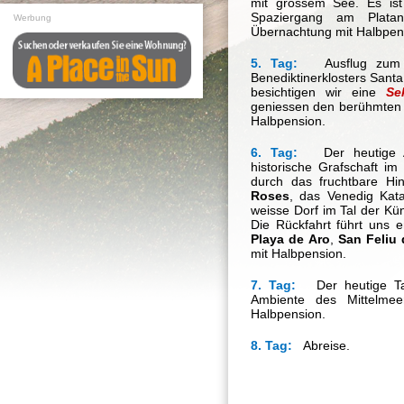
mit grossem See. Es ist
Spaziergang am Plata
Werbung
Übernachtung mit Halbpen
5. Tag:
Ausflug zu
Benediktinerklosters San
besichtigen wir eine
Sek
geniessen den berühmten 
Halbpension.
6. Tag:
Der heutige
historische Grafschaft i
durch das fruchtbare Hin
Roses
, das Venedig Kata
weisse Dorf im Tal der Kün
Die Rückfahrt führt uns 
Playa de Aro
,
San Feliu 
mit Halbpension.
7. Tag:
Der heutige Tag
Ambiente des
Mittelme
Halbpension.
8. Tag:
Abreise.