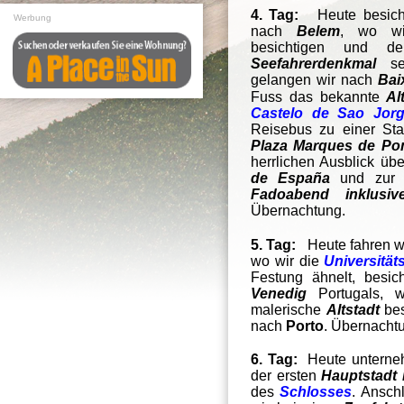
4. Tag:
Heute besic
Werbung
nach
Belem
, wo wi
besichtigen und 
Seefahrerdenkmal
se
gelangen wir nach
Bai
Fuss das bekannte
Al
Castelo de Sao Jor
Reisebus zu einer Sta
Plaza Marques de Pom
herrlichen Ausblick üb
de España
und zu
Fadoabend inklusi
Übernachtung.
5. Tag:
Heute fahren w
wo wir die
Universität
Festung ähnelt, besic
Venedig
Portugals, 
malerische
Altstadt
bes
nach
Porto
.
Übernacht
6. Tag:
Heute unterneh
der ersten
Hauptstadt 
des
Schlosses
. Ansch