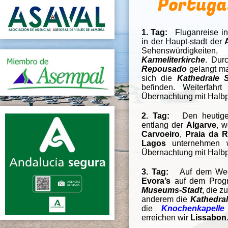
Portuga
1. Tag:
Fluganreise i
in der Haupt-stadt der
Sehenswürdigkeit
Karmeliterkirche
. Dur
Repousado
gelangt ma
sich die
Kathedrale 
befinden.
Weiterfah
Übernachtung mit Halb
2. Tag:
Den heutig
entlang der
Algarve
, 
Carvoeiro
,
Praia da 
Lagos
unternehmen 
Übernachtung mit Halb
3. Tag:
Auf dem W
Evora’s
auf dem Progr
Museums-Stadt
, die 
anderem die
Kathedra
die
Knochenkapelle
erreichen wir
Lissabon