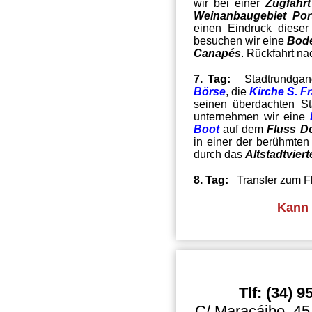
wir bei einer
Zugfahrt
Weinanbaugebiet Por
einen Eindruck dieser
besuchen wir eine
Bod
Canapés
.
Rückfahrt n
7. Tag:
Stadtrundga
Börse
, die
Kirche S. F
seinen überdachten S
unternehmen wir eine
Boot
auf dem
Fluss D
in einer der berühmten
durch das
Altstadtviert
8. Tag:
Transfer
zum
F
Kann 
Tlf: (34) 
C/ Maracáibo, 45