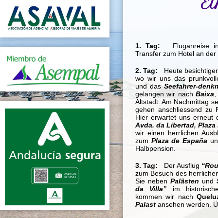
E
1. Tag:
Fluganreise 
Transfer zum Hotel an der
2. Tag:
Heute besichtige
wo wir uns das prunkvol
und das
Seefahrer-denk
gelangen wir nach
Baixa
,
Altstadt. Am Nachmittag s
gehen anschliessend zu 
Hier erwartet uns erneut 
Avda. da Libertad, Plaz
wir einen herrlichen Ausb
zum
Plaza de España
un
Halbpension.
3. Tag:
Der Ausflug
“Rou
zum Besuch des herrlich
Sie neben
Palästen
und
da Villa”
im historisch
kommen wir nach
Quelu
Palast
ansehen werden.
Ü