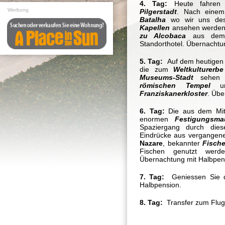
4. Tag:
Heute fahre
Werbung
Pilgerstadt
. Nach einem
Batalha
wo wir uns de
Kapellen
ansehen werden.
zu Alcobaca
aus dem 
Standorthotel. Übernachtu
5. Tag:
Auf dem heutigen
die zum
Weltkulturerbe
Museums-Stadt
sehen 
römischen Tempel
un
Franziskanerkloster
.
Über
6. Tag:
Die aus dem Mit
enormen
Festigungsma
Spaziergang durch di
Eindrücke aus vergangene
Nazare
, bekannter
Fische
Fischen genutzt werde
Übernachtung mit Halbpen
7. Tag:
Geniessen Sie 
Halbpension.
8. Tag:
Transfer zum Flug