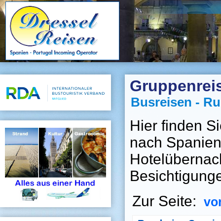
Gruppenrei
Busreisen - R
Hier finden S
nach Spanien 
Hotelübernach
Besichtigunge
Zur Seite:
vo